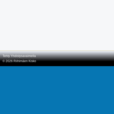
Tehty Yhdistysavaimella
©
2026 Riihimäen Kisko