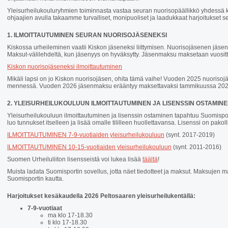
Yleisurheilukouluryhmien toiminnasta vastaa seuran nuorisopäällikkö yhdessä k
ohjaajien avulla takaamme turvalliset, monipuoliset ja laadukkaat harjoitukset s
1. ILMOITTAUTUMINEN SEURAN NUORISOJÄSENEKSI
Kiskossa urheileminen vaatii Kiskon jäseneksi liittymisen. Nuorisojäsenen jäs
Maksut-välilehdeltä, kun jäsenyys on hyväksytty. Jäsenmaksu maksetaan vuositt
Kiskon nuorisojäseneksi ilmoittautuminen
Mikäli lapsi on jo Kiskon nuorisojäsen, ohita tämä vaihe! Vuoden 2025 nuori
mennessä. Vuoden 2026 jäsenmaksu erääntyy maksettavaksi tammikuussa 202
2. YLEISURHEILUKOULUUN ILMOITTAUTUMINEN JA LISENSSIN OSTAMIN
Yleisurheilukouluun ilmoittautuminen ja lisenssin ostaminen tapahtuu Suomispor
luo tunnukset itselleen ja lisää omalle tililleen huollettavansa. Lisenssi on pakol
ILMOITTAUTUMINEN 7-9-vuotiaiden yleisurheilukouluun
(synt. 2017-2019)
ILMOITTAUTUMINEN 10-15-vuotiaiden yleisurheilukouluun
(synt. 2011-2016)
Suomen Urheiluliiton lisensseistä voi lukea lisää
täältä
!
Muista ladata Suomisportin sovellus, jotta näet tiedotteet ja maksut. Maksujen
Suomisportin kautta.
Harjoitukset kesäkaudella 2026 Peltosaaren yleisurheilukentällä:
7-9-vuotiaat
ma klo 17-18.30
ti klo 17-18.30