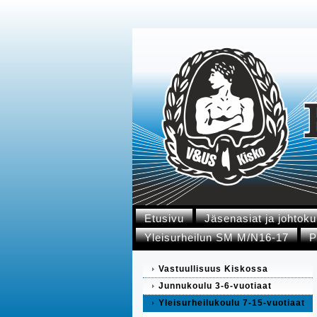
Etusivu
Jäsenasiat ja johtoku
Yleisurheilun SM M/N16-17
P
Vastuullisuus Kiskossa
Junnukoulu 3-6-vuotiaat
Yleisurheilukoulu 7-15-vuotiaat