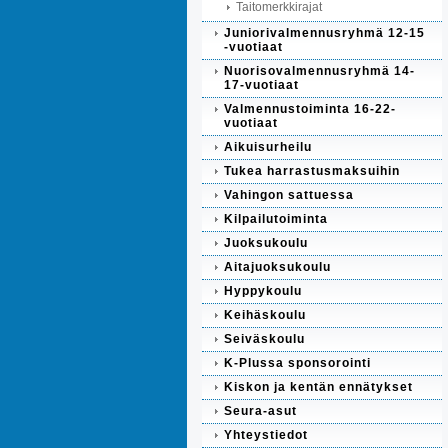
Taitomerkkirajat
Juniorivalmennusryhmä 12-15
-vuotiaat
Nuorisovalmennusryhmä 14-
17-vuotiaat
Valmennustoiminta 16-22-
vuotiaat
Aikuisurheilu
Tukea harrastusmaksuihin
Vahingon sattuessa
Kilpailutoiminta
Juoksukoulu
Aitajuoksukoulu
Hyppykoulu
Keihäskoulu
Seiväskoulu
K-Plussa sponsorointi
Kiskon ja kentän ennätykset
Seura-asut
Yhteystiedot