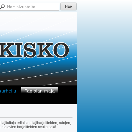
surheilu
Tapiolan maja
jitaitoja erilaisten lajiharjoitteiden, ratojen,
ihtelevien harjoitteiden avulla sekä