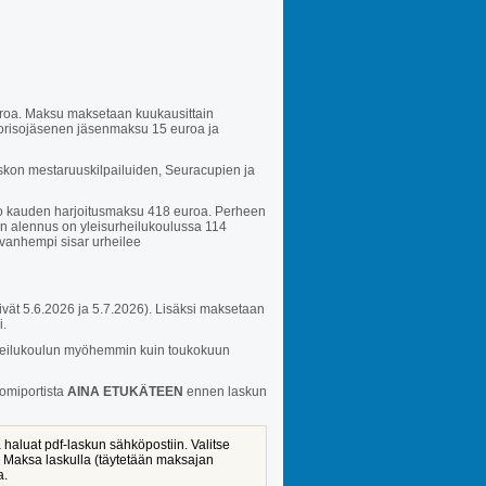
roa. Maksu maksetaan kuukausittain
orisojäsenen jäsenmaksu 15 euroa ja
iskon mestaruuskilpailuiden, Seuracupien ja
 kauden harjoitusmaksu 418 euroa. Perheen
en alennus on yleisurheilukoulussa 114
vanhempi sisar urheilee
ät 5.6.2026 ja 5.7.2026). Lisäksi maksetaan
i.
surheilukoulun myöhemmin kuin toukokuun
uomiportista
AINA ETUKÄTEEN
ennen laskun
 haluat pdf-laskun sähköpostiin. Valitse
 Maksa laskulla (täytetään maksajan
a.