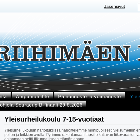
Jäsensivut
nta
Ampumahiihto
Painonnosto ja voimanosto
Ylei
ohjola Seuracup B-finaali 29.8.2026
Yleisurheilukoulu 7-15-vuotiaat
Yleisurheilukoulun harjoituksissa harjoittelemme monipuolisesti yleisurheilun eri la
pelien ja leikkien avulla. Pyrimme rakentamaan lapsille kattavan liikevaraston va
ohjaamaan heitä liikunnalliseen elämäntapaan.