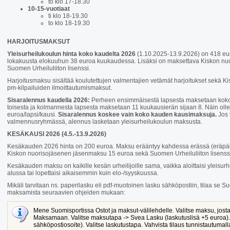
to klo 17-18.30
10-15-vuotiaat
ti klo 18-19.30
to klo 18-19.30
HARJOITUSMAKSUT
Yleisurheilukoulun hinta koko kaudelta 2026
(1.10.2025-13.9.2026) on 418 eu
lokakuusta elokuuhun 38 euroa kuukaudessa. Lisäksi on maksettava Kiskon nu
Suomen Urheiluliiton lisenssi.
Harjoitusmaksu sisältää koulutettujen valmentajien vetämät harjoitukset sekä K
pm-kilpailuiden ilmoittautumismaksut.
Sisaralennus kaudella 2026:
Perheen ensimmäisestä lapsesta maksetaan koko
toisesta ja kolmannesta lapsesta maksetaan 11 kuukausierän sijaan 8. Näin oll
euroa/lapsi/kausi.
Sisaralennus koskee vain koko kauden kausimaksuja.
Jos 
valmennusryhmässä, alennus lasketaan yleisurheilukoulun maksusta.
KESÄKAUSI 2026 (4.5.-13.9.2026)
Kesäkauden 2026 hinta on 200 euroa. Maksu erääntyy kahdessa erässä (eräpäiv
Kiskon nuorisojäsenen jäsenmaksu 15 euroa sekä Suomen Urheiluliiton lisenss
Kesäkauden maksu on kaikille kesän urheilijoille sama, vaikka aloittaisi ylei
alussa tai lopettaisi aikaisemmin kuin elo-/syyskuussa.
Mikäli tarvitaan ns. paperilasku eli pdf-muotoinen lasku sähköpostiin, tilaa se S
maksamista seuraavien ohjeiden mukaan:
Mene Suomisportissa Ostot ja maksut-välilehdelle. Valitse maksu, josta
Maksamaan. Valitse maksutapa -> Svea Lasku (laskutuslisä +5 euroa).
sähköpostiosoite). Valitse laskutustapa. Vahvista tilaus tunnistautumall