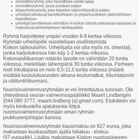
moniotteluryhmä, joka harjoittelee useita lajeja
moniotteluryhmä, jossa juostaan paljon
kilpaurheiluryhmä, joka kilpailee säännöllisesti ja paljon
urheilijat sitoutuvat tavoitteelliseen ja ympärivuotiseen säännölliseen
harjoitteluun
urheilijat tavoittelevat vähintään A-luokan tulosta parhaassa lajissaan ja
hakeutuvat piirileiritykseen talvikaudella
￱Ryhmä harjoittelee ympäri vuoden 6-8 kertaa viikossa.
￱Ryhmän urheilijoille suositellaan osallistumista
Kiskon lajikouluihin. ￱Urheilijalla voi olla myös ns. oheislaji,
jonka harjoituksissa hän käy 1-2 kertaa viikossa.
Kokonaisliikunnan määrän tavoite on vähintään 20 tuntia
viikossa, mielellään lähempänä 30 tuntia viikossa. Perheen
rooli liikuttajana on noin 6,5-11,5 tuntia viikossa (määrä
sisältää koululukuvuoden aikana koulumatkat, liikuntatunnit
ja välituntiliikunnan).
Nuorisovalmennusryhmään ei voi ilmoittautua suoraan. Ole
yhteydessä seuran valmennuspäällikkö Maarit Lindbergiin
(044 080 3777, maarit.lindberg (a) gmail.com). Etukäteen voi
myös keskustella ajatuksesta liittyä
nuorisovalmennusryhmään oman ryhmän
joukkueenjohtajan kanssa.
Nuorisovalmennusryhmän kausimaksu on 627 euroa, joka
maksetaan kuukausittain ajalla lokakuu - elokuu
(57 euroa/kk). Lisäksi maksetaan Kiskon nuorisojäsenen