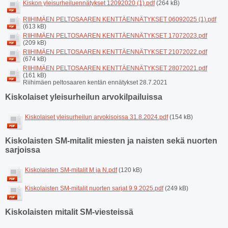
Kiskon yleisurheiluennätykset 12092020 (1).pdf
(264 kB)
RIIHIMÄEN PELTOSAAREN KENTTÄENNÄTYKSET 06092025 (1).pdf
(613 kB)
RIIHIMÄEN PELTOSAAREN KENTTÄENNÄTYKSET 17072023.pdf
(209 kB)
RIIHIMÄEN PELTOSAAREN KENTTÄENNÄTYKSET 21072022.pdf
(674 kB)
RIIHIMÄEN PELTOSAAREN KENTTÄENNÄTYKSET 28072021.pdf
(161 kB)
Riihimäen peltosaaren kentän ennätykset 28.7.2021
Kiskolaiset yleisurheilun arvokilpailuissa
Kiskolaiset yleisurheilun arvokisoissa 31.8.2024.pdf
(154 kB)
Kiskolaisten SM-mitalit miesten ja naisten sekä nuorten
sarjoissa
Kiskolaisten SM-mitalit M ja N.pdf
(120 kB)
Kiskolaisten SM-mitalit nuorten sarjat 9.9.2025.pdf
(249 kB)
Kiskolaisten mitalit SM-viesteissä