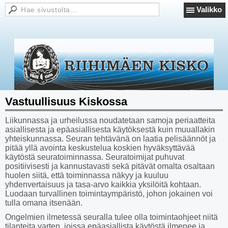
Valikko
Vastuullisuus Kiskossa
Liikunnassa ja urheilussa noudatetaan samoja periaatteita
asiallisesta ja epäasiallisesta käytöksestä kuin muuallakin
yhteiskunnassa. Seuran tehtävänä on laatia pelisäännöt ja
pitää yllä avointa keskustelua koskien hyväksyttävää
käytöstä seuratoiminnassa. Seuratoimijat puhuvat
positiivisesti ja kannustavasti sekä pitävät omalta osaltaan
huolen siitä, että toiminnassa näkyy ja kuuluu
yhdenvertaisuus ja tasa-arvo kaikkia yksilöitä kohtaan.
Luodaan turvallinen toimintaympäristö, johon jokainen voi
tulla omana itsenään.
Ongelmien ilmetessä seuralla tulee olla toimintaohjeet niitä
tilanteita varten, joissa epäasiallista käytöstä ilmenee ja