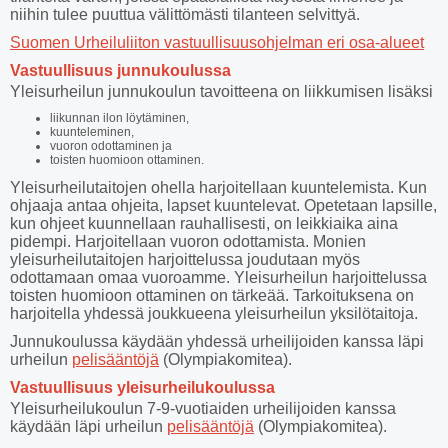
niihin tulee puuttua välittömästi tilanteen selvittyä.
Suomen Urheiluliiton vastuullisuusohjelman eri osa-alueet
Vastuullisuus junnukoulussa
Yleisurheilun junnukoulun tavoitteena on liikkumisen lisäksi
liikunnan ilon löytäminen,
kuunteleminen,
vuoron odottaminen ja
toisten huomioon ottaminen.
Yleisurheilutaitojen ohella harjoitellaan kuuntelemista. Kun
ohjaaja antaa ohjeita, lapset kuuntelevat. Opetetaan lapsille,
kun ohjeet kuunnellaan rauhallisesti, on leikkiaika aina
pidempi. Harjoitellaan vuoron odottamista. Monien
yleisurheilutaitojen harjoittelussa joudutaan myös
odottamaan omaa vuoroamme. Yleisurheilun harjoittelussa
toisten huomioon ottaminen on tärkeää. Tarkoituksena on
harjoitella yhdessä joukkueena yleisurheilun yksilötaitoja.
Junnukoulussa käydään yhdessä urheilijoiden kanssa läpi
urheilun
pelisääntöjä
(Olympiakomitea).
Vastuullisuus yleisurheilukoulussa
Yleisurheilukoulun 7-9-vuotiaiden urheilijoiden kanssa
käydään läpi urheilun
pelisääntöjä
(Olympiakomitea).