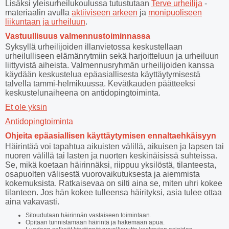
Lisäksi yleisurheilukoulussa tutustutaan
Terve urheilija
-
materiaalin avulla
aktiiviseen arkeen
ja
monipuoliseen
liikuntaan ja urheiluun
.
Vastuullisuus valmennustoiminnassa
Syksyllä urheilijoiden illanvietossa keskustellaan
urheilulliseen elämänrytmiin sekä harjoitteluun ja urheiluun
liittyvistä aiheista. Valmennusryhmän urheilijoiden kanssa
käydään keskustelua epäasiallisesta käyttäytymisestä
talvella tammi-helmikuussa. Kevätkauden päätteeksi
keskustelunaiheena on antidopingtoiminta.
Et ole yksin
Antidopingtoiminta
Ohjeita epäasiallisen käyttäytymisen ennaltaehkäisyyn
Häirintää voi tapahtua aikuisten välillä, aikuisen ja lapsen tai
nuoren välillä tai lasten ja nuorten keskinäisissä suhteissa.
Se, mikä koetaan häirinnäksi, riippuu yksilöstä, tilanteesta,
osapuolten välisestä vuorovaikutuksesta ja aiemmista
kokemuksista. Ratkaisevaa on silti aina se, miten uhri kokee
tilanteen. Jos hän kokee tulleensa häirityksi, asia tulee ottaa
aina vakavasti.
Sitoudutaan häirinnän vastaiseen toimintaan.
Opitaan tunnistamaan häirintä ja hakemaan apua.