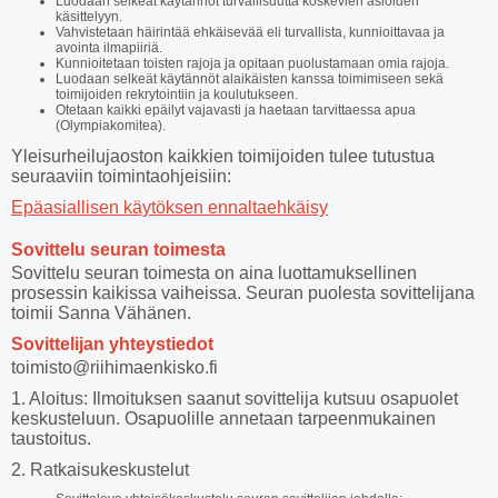
Luodaan selkeät käytännöt turvallisuutta koskevien asioiden
käsittelyyn.
Vahvistetaan häirintää ehkäisevää eli turvallista, kunnioittavaa ja
avointa ilmapiiriä.
Kunnioitetaan toisten rajoja ja opitaan puolustamaan omia rajoja.
Luodaan selkeät käytännöt alaikäisten kanssa toimimiseen sekä
toimijoiden rekrytointiin ja koulutukseen.
Otetaan kaikki epäilyt vajavasti ja haetaan tarvittaessa apua
(Olympiakomitea).
Yleisurheilujaoston kaikkien toimijoiden tulee tutustua
seuraaviin toimintaohjeisiin:
Epäasiallisen käytöksen ennaltaehkäisy
Sovittelu seuran toimesta
Sovittelu seuran toimesta on aina luottamuksellinen
prosessin kaikissa vaiheissa. Seuran puolesta sovittelijana
toimii Sanna Vähänen.
Sovittelijan yhteystiedot
toimisto@riihimaenkisko.fi
1. Aloitus: Ilmoituksen saanut sovittelija kutsuu osapuolet
keskusteluun. Osapuolille annetaan tarpeenmukainen
taustoitus.
2. Ratkaisukeskustelut