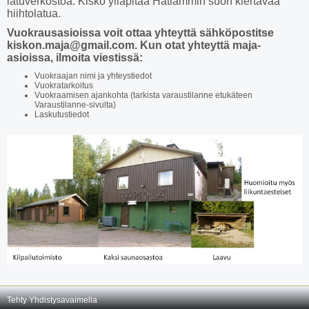
latuverkostoa. Kisko ylläpitää Hatlammin suon kiertävää
hiihtolatua.
Vuokrausasioissa voit ottaa yhteyttä sähköpostitse
kiskon.maja@gmail.com. Kun otat yhteyttä maja-
asioissa, ilmoita viestissä:
Vuokraajan nimi ja yhteystiedot
Vuokratarkoitus
Vuokraamisen ajankohta (tarkista varaustilanne etukäteen
Varaustilanne-sivulta)
Laskutustiedot
Tehty Yhdistysavaimella