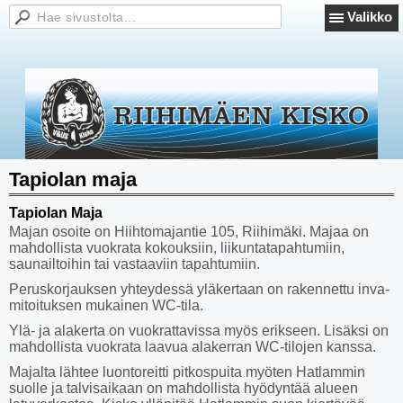
Valikko
Tapiolan maja
Tapiolan Maja
Majan osoite on Hiihtomajantie 105, Riihimäki. Majaa on
mahdollista vuokrata kokouksiin, liikuntatapahtumiin,
saunailtoihin tai vastaaviin tapahtumiin.
Peruskorjauksen yhteydessä yläkertaan on rakennettu inva-
mitoituksen mukainen WC-tila.
Ylä- ja alakerta on vuokrattavissa myös erikseen. Lisäksi on
mahdollista vuokrata laavua alakerran WC-tilojen kanssa.
Majalta lähtee luontoreitti pitkospuita myöten Hatlammin
suolle ja talvisaikaan on mahdollista hyödyntää alueen