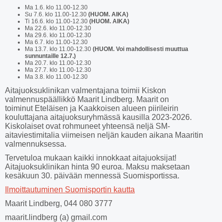
Ma 1.6. klo 11.00-12.30
Su 7.6. klo 11.00-12.30
(HUOM. AIKA)
Ti 16.6. klo 11.00-12.30
(HUOM. AIKA)
Ma 22.6. klo 11.00-12.30
Ma 29.6. klo 11.00-12.30
Ma 6.7. klo 11.00-12.30
Ma 13.7. klo 11.00-12.30
(HUOM. Voi mahdollisesti muuttua
sunnuntaille 12.7.)
Ma 20.7. klo 11.00-12.30
Ma 27.7. klo 11.00-12.30
Ma 3.8. klo 11.00-12.30
Aitajuoksuklinikan valmentajana toimii Kiskon
valmennuspäällikkö Maarit Lindberg. Maarit on
toiminut Eteläisen ja Kaakkoisen alueen piirileirin
kouluttajana aitajuoksuryhmässä kausilla 2023-2026.
Kiskolaiset ovat rohmuneet yhteensä neljä SM-
aitaviestimitalia viimeisen neljän kauden aikana Maaritin
valmennuksessa.
Tervetuloa mukaan kaikki innokkaat aitajuoksijat!
Aitajuoksuklinikan hinta 90 euroa. Maksu maksetaan
kesäkuun 30. päivään mennessä Suomisportissa.
Ilmoittautuminen Suomisportin kautta
Maarit Lindberg, 044 080 3777
maarit.lindberg (a) gmail.com