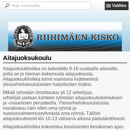
Valikko
Aitajuoksukoulu
Aitajuoksuklinikka on tarkoitettu 9-16-vuotiaille aitureille,
joilla on jo hieman kokemusta aitajuoksusta.
Aitajuoksuklinikka toimii mainiona lisätreeninä
yleisurheilukoululaisten harjoitusten lisäksi.
Mikäli ryhmään ilmoittautuu yli 12 urheilijaa,
urheilijat jaetaan kahteen ryhmään aitajuoksukokemuksen
ja -osaamisen perusteella. Yleisurheilukoululaisista
muodostuu näin ollen oma ryhmä ja
nuorisovalmennusryhmästä oma ryhmä. Tällöin
aitajuoksutreenit klo 10-13 välisenä aikana pääsääntöisesti.
Aitajuoksuklinikka kokoontuu koululaisten kesäloman ajan.