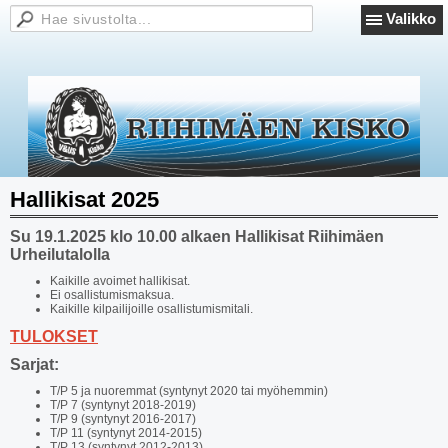
Valikko
Hallikisat 2025
Su 19.1.2025 klo 10.00 alkaen Hallikisat Riihimäen
Urheilutalolla
Kaikille avoimet hallikisat.
Ei osallistumismaksua.
Kaikille kilpailijoille osallistumismitali.
TULOKSET
Sarjat:
T/P 5 ja nuoremmat (syntynyt 2020 tai myöhemmin)
T/P 7 (syntynyt 2018-2019)
T/P 9 (syntynyt 2016-2017)
T/P 11 (syntynyt 2014-2015)
T/P 13 (syntynyt 2012-2013)