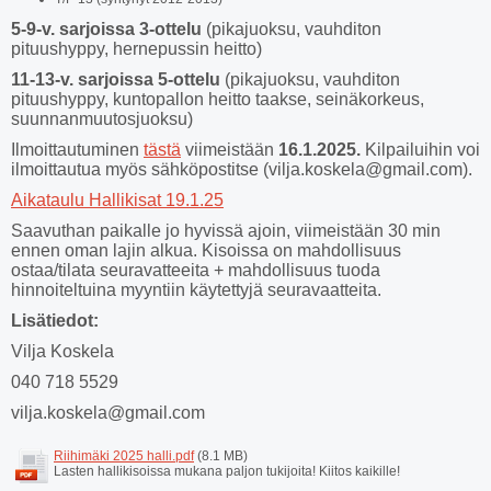
5-9-v. sarjoissa 3-ottelu
(pikajuoksu, vauhditon
pituushyppy, hernepussin heitto)
11-13-v. sarjoissa 5-ottelu
(pikajuoksu, vauhditon
pituushyppy, kuntopallon heitto taakse, seinäkorkeus,
suunnanmuutosjuoksu)
Ilmoittautuminen
tästä
viimeistään
16.1.2025.
Kilpailuihin voi
ilmoittautua myös sähköpostitse (vilja.koskela@gmail.com).
Aikataulu Hallikisat 19.1.25
Saavuthan paikalle jo hyvissä ajoin, viimeistään 30 min
ennen oman lajin alkua. Kisoissa on mahdollisuus
ostaa/tilata seuravatteeita + mahdollisuus tuoda
hinnoiteltuina myyntiin käytettyjä seuravaatteita.
Lisätiedot:
Vilja Koskela
040 718 5529
vilja.koskela@gmail.com
Riihimäki 2025 halli.pdf
(8.1 MB)
Lasten hallikisoissa mukana paljon tukijoita! Kiitos kaikille!