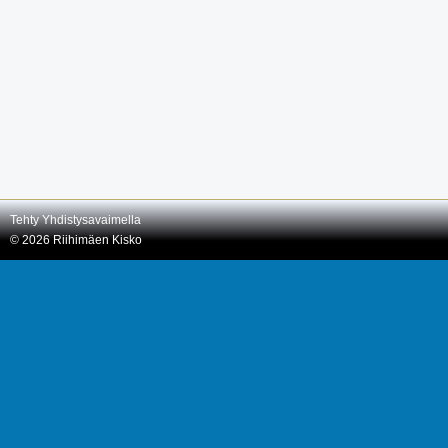
Tehty Yhdistysavaimella
©
2026 Riihimäen Kisko