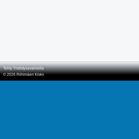
Tehty Yhdistysavaimella
©
2026 Riihimäen Kisko