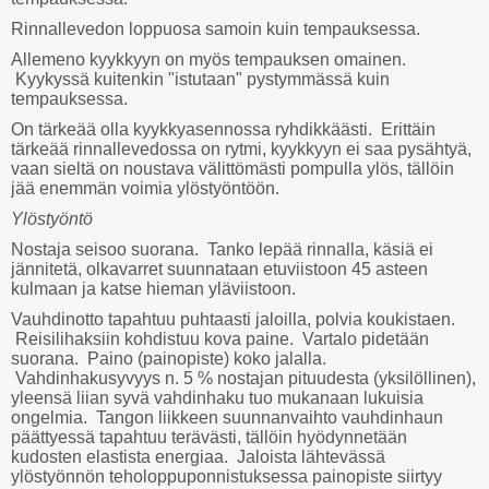
Rinnallevedon loppuosa samoin kuin tempauksessa.
Allemeno kyykkyyn on myös tempauksen omainen.
Kyykyssä kuitenkin "istutaan" pystymmässä kuin
tempauksessa.
On tärkeää olla kyykkyasennossa ryhdikkäästi. Erittäin
tärkeää rinnallevedossa on rytmi, kyykkyyn ei saa pysähtyä,
vaan sieltä on noustava välittömästi pompulla ylös, tällöin
jää enemmän voimia ylöstyöntöön.
Ylöstyöntö
Nostaja seisoo suorana. Tanko lepää rinnalla, käsiä ei
jännitetä, olkavarret suunnataan etuviistoon 45 asteen
kulmaan ja katse hieman yläviistoon.
Vauhdinotto tapahtuu puhtaasti jaloilla, polvia koukistaen.
Reisilihaksiin kohdistuu kova paine. Vartalo pidetään
suorana. Paino (painopiste) koko jalalla.
Vahdinhakusyvyys n. 5 % nostajan pituudesta (yksilöllinen),
yleensä liian syvä vahdinhaku tuo mukanaan lukuisia
ongelmia. Tangon liikkeen suunnanvaihto vauhdinhaun
päättyessä tapahtuu terävästi, tällöin hyödynnetään
kudosten elastista energiaa. Jaloista lähtevässä
ylöstyönnön teholoppuponnistuksessa painopiste siirtyy