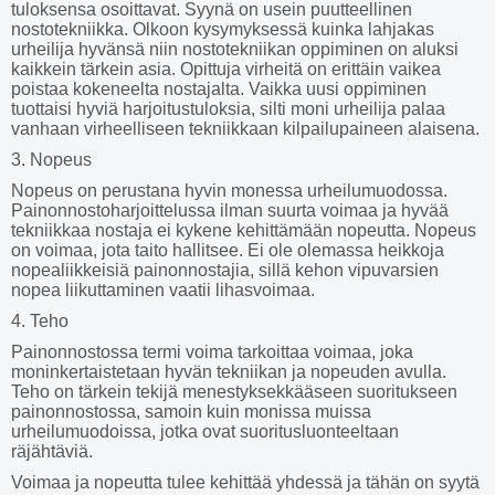
tuloksensa osoittavat. Syynä on usein puutteellinen
nostotekniikka. Olkoon kysymyksessä kuinka lahjakas
urheilija hyvänsä niin nostotekniikan oppiminen on aluksi
kaikkein tärkein asia. Opittuja virheitä on erittäin vaikea
poistaa kokeneelta nostajalta. Vaikka uusi oppiminen
tuottaisi hyviä harjoitustuloksia, silti moni urheilija palaa
vanhaan virheelliseen tekniikkaan kilpailupaineen alaisena.
3. Nopeus
Nopeus on perustana hyvin monessa urheilumuodossa.
Painonnostoharjoittelussa ilman suurta voimaa ja hyvää
tekniikkaa nostaja ei kykene kehittämään nopeutta. Nopeus
on voimaa, jota taito hallitsee. Ei ole olemassa heikkoja
nopealiikkeisiä painonnostajia, sillä kehon vipuvarsien
nopea liikuttaminen vaatii lihasvoimaa.
4. Teho
Painonnostossa termi voima tarkoittaa voimaa, joka
moninkertaistetaan hyvän tekniikan ja nopeuden avulla.
Teho on tärkein tekijä menestyksekkääseen suoritukseen
painonnostossa, samoin kuin monissa muissa
urheilumuodoissa, jotka ovat suoritusluonteeltaan
räjähtäviä.
Voimaa ja nopeutta tulee kehittää yhdessä ja tähän on syytä