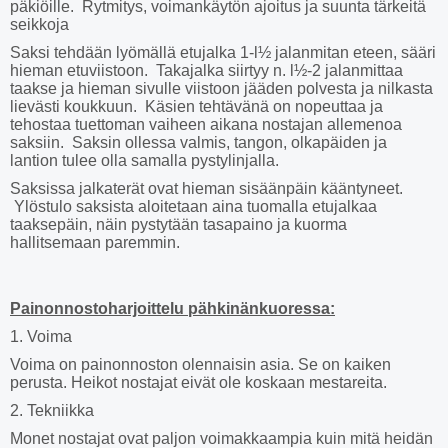
päkiöille. Rytmitys, voimankäytön ajoitus ja suunta tärkeitä
seikkoja
Saksi tehdään lyömällä etujalka 1-l½ jalanmitan eteen, sääri
hieman etuviistoon. Takajalka siirtyy n. l½-2 jalanmittaa
taakse ja hieman sivulle viistoon jääden polvesta ja nilkasta
lievästi koukkuun. Käsien tehtävänä on nopeuttaa ja
tehostaa tuettoman vaiheen aikana nostajan allemenoa
saksiin. Saksin ollessa valmis, tangon, olkapäiden ja
lantion tulee olla samalla pystylinjalla.
Saksissa jalkaterät ovat hieman sisäänpäin kääntyneet.
Ylöstulo saksista aloitetaan aina tuomalla etujalkaa
taaksepäin, näin pystytään tasapaino ja kuorma
hallitsemaan paremmin.
Painonnostoharjoittelu pähkinänkuoressa:
1. Voima
Voima on painonnoston olennaisin asia. Se on kaiken
perusta. Heikot nostajat eivät ole koskaan mestareita.
2. Tekniikka
Monet nostajat ovat paljon voimakkaampia kuin mitä heidän