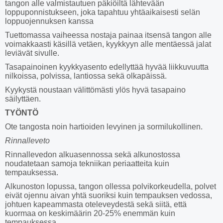
tangon alle valmistautuen päkiöiltä lähtevään
loppuponnistukseen, joka tapahtuu yhtäaikaisesti selän
loppuojennuksen kanssa
Tuettomassa vaiheessa nostaja painaa itsensä tangon alle
voimakkaasti käsillä vetäen, kyykkyyn alle mentäessä jalat
leviävät sivulle.
Tasapainoinen kyykkyasento edellyttää hyvää liikkuvuutta
nilkoissa, polvissa, lantiossa sekä olkapäissä.
Kyykystä noustaan välittömästi ylös hyvä tasapaino
säilyttäen.
TYÖNTÖ
Ote tangosta noin hartioiden levyinen ja sormilukollinen.
Rinnalleveto
Rinnallevedon alkuasennossa sekä alkunostossa
noudatetaan samoja tekniikan periaatteita kuin
tempauksessa.
Alkunoston lopussa, tangon ollessa polvikorkeudella, polvet
eivät ojennu aivan yhtä suoriksi kuin tempauksen vedossa,
johtuen kapeammasta oteleveydestä sekä siitä, että
kuormaa on keskimäärin 20-25% enemmän kuin
tempauksessa.