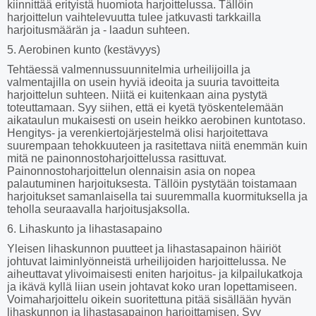
kiinnittää erityistä huomiota harjoittelussa. Tällöin
harjoittelun vaihtelevuutta tulee jatkuvasti tarkkailla
harjoitusmäärän ja - laadun suhteen.
5. Aerobinen kunto (kestävyys)
Tehtäessä valmennussuunnitelmia urheilijoilla ja
valmentajilla on usein hyviä ideoita ja suuria tavoitteita
harjoittelun suhteen. Niitä ei kuitenkaan aina pystytä
toteuttamaan. Syy siihen, että ei kyetä työskentelemään
aikataulun mukaisesti on usein heikko aerobinen kuntotaso.
Hengitys- ja verenkiertojärjestelmä olisi harjoitettava
suurempaan tehokkuuteen ja rasitettava niitä enemmän kuin
mitä ne painonnostoharjoittelussa rasittuvat.
Painonnostoharjoittelun olennaisin asia on nopea
palautuminen harjoituksesta. Tällöin pystytään toistamaan
harjoitukset samanlaisella tai suuremmalla kuormituksella ja
teholla seuraavalla harjoitusjaksolla.
6. Lihaskunto ja lihastasapaino
Yleisen lihaskunnon puutteet ja lihastasapainon häiriöt
johtuvat laiminlyönneistä urheilijoiden harjoittelussa. Ne
aiheuttavat ylivoimaisesti eniten harjoitus- ja kilpailukatkoja
ja ikävä kyllä liian usein johtavat koko uran lopettamiseen.
Voimaharjoittelu oikein suoritettuna pitää sisällään hyvän
lihaskunnon ja lihastasapainon harjoittamisen. Syy