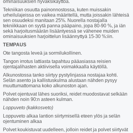
ominaisuuksien hyväksikäyttöä.
Tekniikan osuutta painonnostossa, kuten muissakin
urheilulajeissa on vaikea määritellä, mutta joissakin lähteisä
sen osuudeksi manitaan 25%. Nuorella nostajalla
tekniikkaan on syytä panna pääpaino, jopa 80-90 %, ja iän
sekä harjoitusmäärän lisääntyessä se vähenee muiden
ominaisuuksien harjoittelun lisäännyttyä 15-30 %:iin.
TEMPAUS
Ote tangosta leveä ja sormilukollinen.
Tangon irrotus lattiasta tapahtuu pääasiassa reisien
ojentajalihasten aktiivisella voimakkaalla käytöllä.
Alkunostossa tanko siirtyy pystylinjassa nostajaa kohti.
Selän asento ja kallistuskulma alustaan nähden pysyy
muuttumattomana koko alkunoston ajan.
Polvet ojentuvat lähes suoriksi, reidet muodostavat selkään
nähden noin 90:n asteen kulman.
Loppuveto (kakkosveto)
Loppuveto alkaa lantion siirtymisellä eteen ylös ja selän
ojentuminen alkaa
Polvet koukistuvat uudelleen, jolloin reidet ja polvet siirtyvät